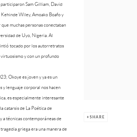
 participaron Sam Gilliam, David
s, Kehinde Wiley, Amoako Boafo y
er que muchas personas conectaban
versidad de Uyo, Nigeria. Al
intió tocado por los autorretratos
virtuosismo y con un profundo
023; Okoye es joven y ya es un
s y lenguaje corporal nos hacen
nica, es especialmente interesante
la catarsis de La Poética de
SHARE
g y a técnicas contemporáneas de
 tragedia griega era una manera de