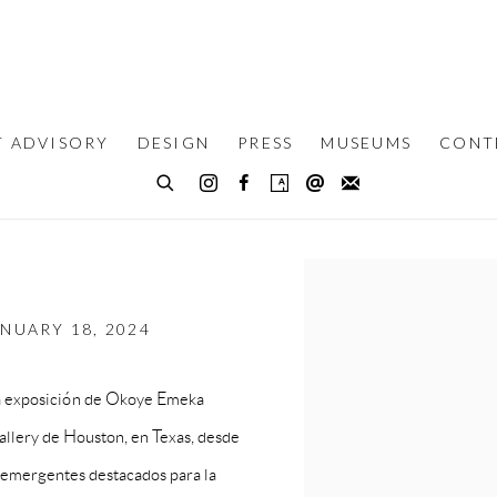
T ADVISORY
DESIGN
PRESS
MUSEUMS
CONT
Open a larger version of th
NUARY 18, 2024
una exposición de Okoye Emeka
allery de Houston, en Texas, desde
s emergentes destacados para la