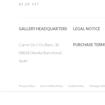
83
OF 197
GALLERY HEADQUARTERS
LEGAL NOTICE
Carrer De L’Os Blanc, 30
PURCHASE TERM
08818 Olivella (Barcelona)
Spain
Privacy Policy
Accessibility Policy
Cookie Policy
Manage cook
COPYRIGHT © 2011-2026 OOA GALLERY. ALL RIGHTS