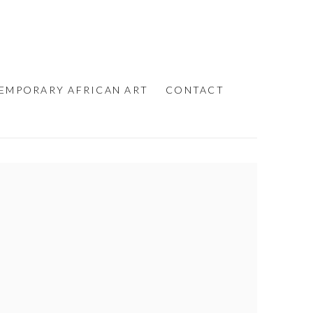
EMPORARY AFRICAN ART
CONTACT
e following image in a popup: