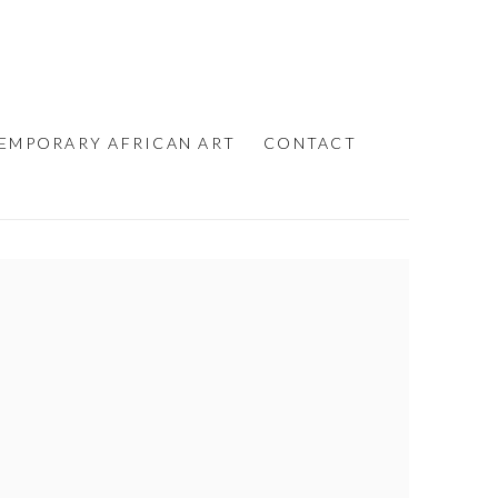
EMPORARY AFRICAN ART
CONTACT
e following image in a popup: