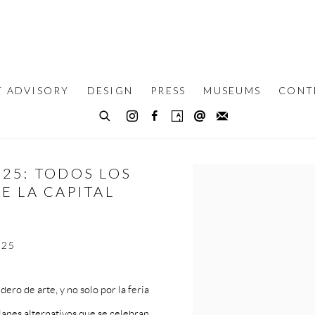
T ADVISORY
DESIGN
PRESS
MUSEUMS
CONT
25: TODOS LOS
Open a larger version of th
E LA CAPITAL
025
ro de arte, y no solo por la feria
anes alternativos que se celebran