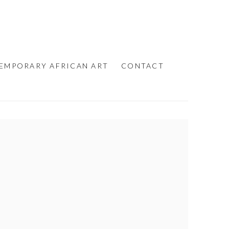
EMPORARY AFRICAN ART
CONTACT
e following image in a popup: