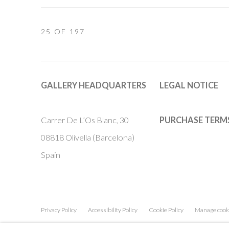
25
OF 197
GALLERY HEADQUARTERS
LEGAL NOTICE
Carrer De L’Os Blanc, 30
PURCHASE TERM
08818 Olivella (Barcelona)
Spain
Privacy Policy
Accessibility Policy
Cookie Policy
Manage cook
COPYRIGHT © 2011-2026 OOA GALLERY. ALL RIGHTS