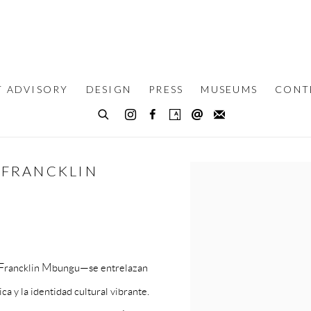
T ADVISORY
DESIGN
PRESS
MUSEUMS
CONT
& FRANCKLIN
Open a larger version of th
 y Francklin Mbungu—se entrelazan
ica y la identidad cultural vibrante.