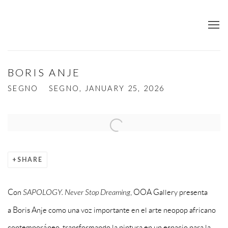
BORIS ANJE
SEGNO
SEGNO, JANUARY 25, 2026
Open a larger version of the following image in a popup:
SHARE
Con
SAPOLOGY. Never Stop Dreaming
, OOA Gallery presenta
a
Boris Anje
como una voz importante en el arte neopop africano
contemporáneo, transformando la pintura en un espacio para la